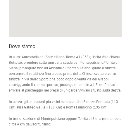
Dove siamo
In auto: Autostrada del Sole Milano-Roma A1 (E35); Uscita Valdichiana-
Bettolle; prendere sulla sinistra la strada per Montepulciano/Torrita di
Siena; proseguire fino ad Abbadia di Montepulciano; girare a sinistra,
percorrere il rettilineo fino a poco prima della Chiesa; svoltare verso
sinistra in Via dello Sport (che poco dopo diventa via dei Greppi)
costeggiando il campo sportivo; prodeguire per circa 1,5 km fino ad
arrivare al parcheggio nei pressi di un garden/vivaio situato sulla destra.
In aereo: gli aereoporti più vicini sono quelli di Firenze Peretola (110
Km), Pisa Galileo Galilei (185 Km) e Roma Fiumicino (195 Km).
In treno: stazione di Montepulciano oppure Torrita di Siena (entrambe a
circa 4 km dall’agriturismo);